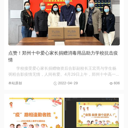
点赞！郑州十中爱心家长捐赠消毒用品助力学校抗击疫
情
学校接受爱心家长捐赠物资后合影副校长王宏亮与学生杨
弼程合影疫情无情，人间有爱。4月29日上午，郑州十中高一五
班学生杨弼程家长再次向学校捐赠400瓶消毒液。爱心家长前
本站原创
2022-04-29
606
期已经向学生捐赠了6000个一次性防护口罩，全...