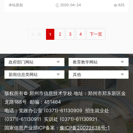
属探测学生在认真考试考务人员在认真清点答题卡召开二测考
本站原创
2020-04-24
625
试总结反思会学生二测后的总结反思学生二测后...
2
3
4
下一页
上一页
1
政府部门网站
教育教学网站
中国政府网
教育部政府门户网站
新闻信息类网站
其他
河南省人民政府
中国职业教育与成人教育网
环球网
中央电化教育馆
郑州市人民政府
河南省教育厅
凤凰网
中国教育和科研计算机网
版权所有© 郑州市信息技术学校 地址：郑州市郑东新区金
河南省职业教育与成人教育
搜狐
电脑报
龙路188号 邮编：451464
网
网易
大象网|河南网络广播电视台
电话：党政办公室 (0371)-61130909 招生就业处
郑州市教育局政务网
新浪
(0371)-61130911 实训处 (0371)-61130921
郑州教育信息网
国家信息产业部ICP备案：
豫ICP备20022638号-1