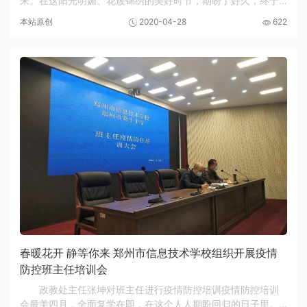
来。在这阳光明媚、花簇锦绣的美好时节，期盼了好久，终于
要把同学们盼回校园了。2020年突如其来这场灾难，着实让所
本站原创
2020-04-28
622
有人措手不及。志向远大的你们，返校复学的这...
春暖花开 静等你来 郑州市信息技术学校组织开展疫情
防控班主任培训会
政教处主任张坤对班主任进行疫情防控培训疫情防控培训
会最美四月，全面复学在即，在这个人人期盼回归的日子里。4