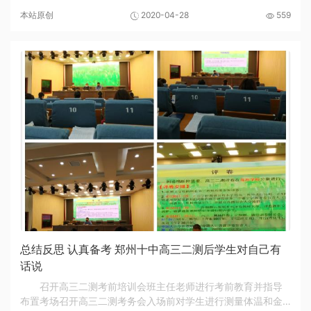
王宏亮和政教处主任张坤对全校班主任进行全面复学疫情防控
本站原创
2020-04-28
559
培训。 会议开始前，班主任们带好口罩，在会...
总结反思 认真备考 郑州十中高三二测后学生对自己有
话说
召开高三二测考前培训会班主任老师进行考前教育并指导
布置考场召开高三二测考务会入场前对学生进行测量体温和金