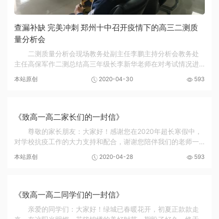
查漏补缺 完美冲刺 郑州十中召开疫情下的高三二测质
量分析会
二测质量分析会现场教务处副主任李鹏主持分析会教务处
主任高保军作二测总结高三年级长李新华老师在对考试情况进
行分析部分学科教师分享备考经验班主任代表分享班级管理经
本站原创
2020-04-30
593
验副校长张继波作总结讲话4月29日下午，郑州...
《致高一高二家长们的一封信》
尊敬的家长朋友：大家好！感谢您在2020年超长寒假中，
对学校抗疫工作的大力支持和配合，谢谢您陪伴我们的老师一
起完成了这个特殊时期提供给孩子们的特殊课程！2020年4月
本站原创
2020-04-28
593
23日，郑州市新冠肺炎疫情防控工作领导小组办...
《致高一高二同学们的一封信》
亲爱的同学们：大家好！绿城已春暖花开，初夏正款款走