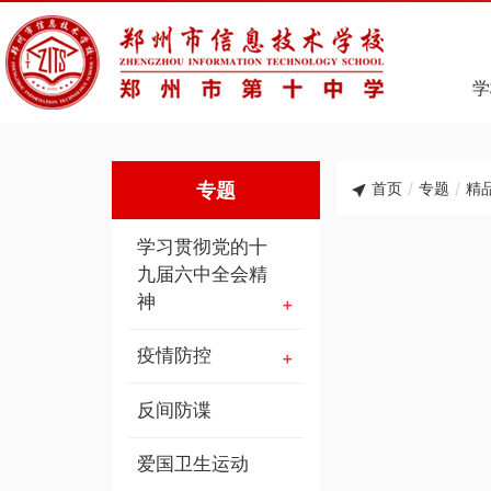
学
专题
首页
/
专题
/
精
学习贯彻党的十
九届六中全会精
神
疫情防控
反间防谍
爱国卫生运动