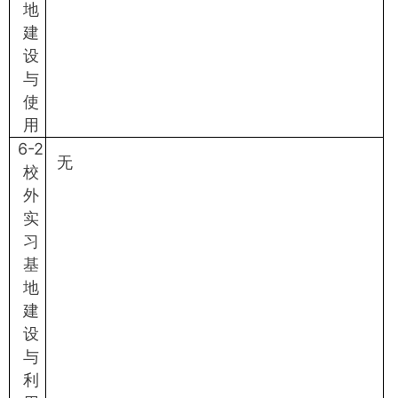
地
建
设
与
使
用
6-2
无
校
外
实
习
基
地
建
设
与
利