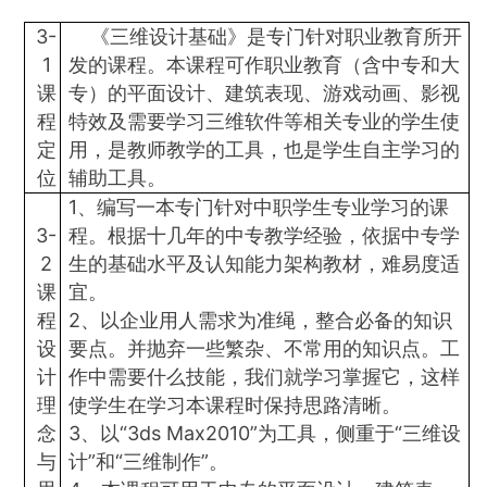
3-
《三维设计基础》是专门针对职业教育所开
1
发的课程。本课程可作职业教育（含中专和大
课
专）的平面设计、建筑表现、游戏动画、影视
程
特效及需要学习三维软件等相关专业的学生使
定
用，是教师教学的工具，也是学生自主学习的
位
辅助工具。
1、编写一本专门针对中职学生专业学习的课
3-
程。根据十几年的中专教学经验，依据中专学
2
生的基础水平及认知能力架构教材，难易度适
课
宜。
程
2、以企业用人需求为准绳，整合必备的知识
设
要点。并抛弃一些繁杂、不常用的知识点。工
计
作中需要什么技能，我们就学习掌握它，这样
理
使学生在学习本课程时保持思路清晰。
念
3、以“3ds Max2010”为工具，侧重于“三维设
与
计”和“三维制作”。