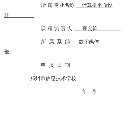
所 属 专业名称
计算机平面设
计
课 程 负 责 人
寇义锋
所 属 系 部
数字媒体
部
申 报 日 期
郑州市信息技术学校
年 月