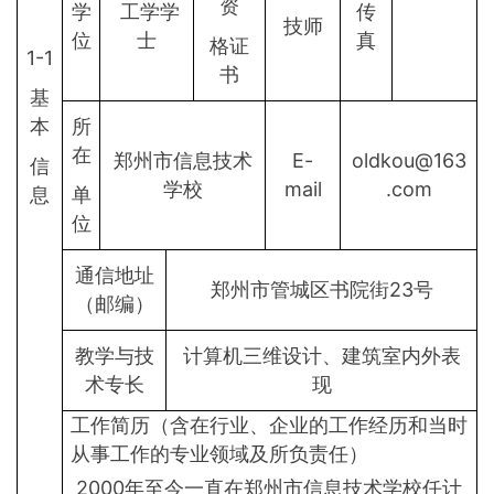
资
学
工学学
传
技师
位
士
真
格证
1-1
书
基
本
所
在
郑州市信息技术
E-
oldkou@163
信
学校
mail
.com
息
单
位
通信地址
郑州市管城区书院街23号
（邮编）
教学与技
计算机三维设计、建筑室内外表
术专长
现
工作简历（含在行业、企业的工作经历和当时
从事工作的专业领域及所负责任）
2000年至今一直在郑州市信息技术学校任计