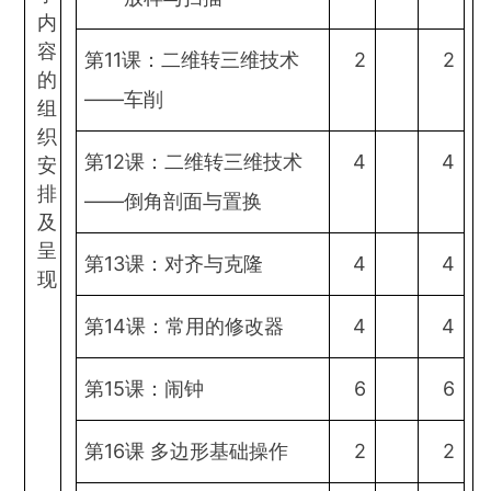
内
容
第11课：二维转三维技术
2
2
的
——车削
组
织
第12课：二维转三维技术
4
4
安
排
——倒角剖面与置换
及
呈
第13课：对齐与克隆
4
4
现
第14课：常用的修改器
4
4
第15课：闹钟
6
6
第16课 多边形基础操作
2
2