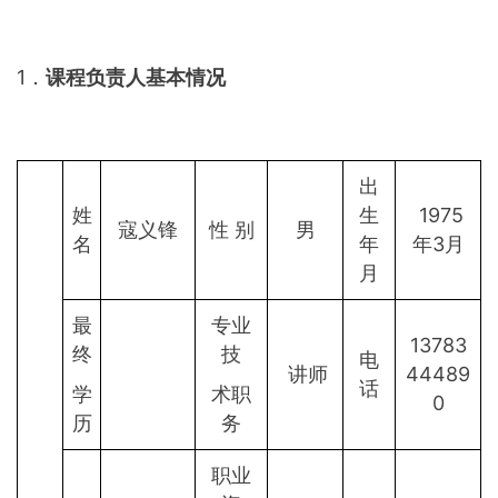
1．
课程负责人基本情况
出
姓
生
1975
寇义锋
性 别
男
名
年
年3月
月
最
专业
13783
终
技
电
讲师
44489
话
学
术职
0
历
务
职业