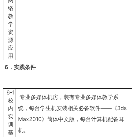
网
络
教
学
资
源
应
用
6
．实践条件
6-1
专业多媒体机房，装有专业多媒体教学系
校
统，每台学生机安装相关必备软件——《3ds
内
实
Max2010》简体中文版，每台计算机配备耳
训
机。
基