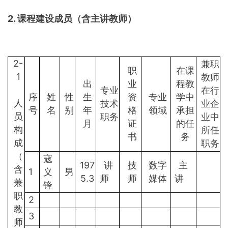
2.
课程建设成员（含主讲教师）
2-
兼职
职
在课
1
教师
出
业
程教
专业
在行
序
姓
性
生
资
专业
学中
人
技术
业企
号
名
别
年
格
领域
承担
员
职务
业中
月
证
的任
构
所任
书
务
成
职务
（
寇
197
讲
技
数字
主
含
1
义
男
5.3
师
师
媒体
讲
兼
锋
职
2
教
3
师