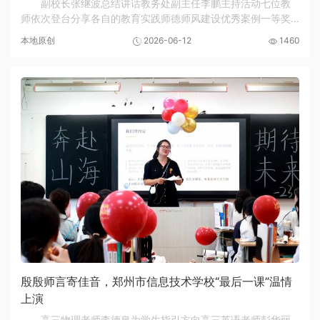
副校长张继波总结讲话教务处副主任李鹏主持活动七位教
师依次登台分享各自的教育实践师德师风建设优秀案例一等奖
师德主题教育征文一等奖为进一步弘扬教育家精神，深化师德
本地原创
2026-06-12
1460
师风建设，展现新时代教师风采，6月11日下午...
殷殷师言寄佳音，郑州市信息技术学校“最后一课”温情
上演
高三物理老师李德泉为学生指引方向高三英语老师彭华丽