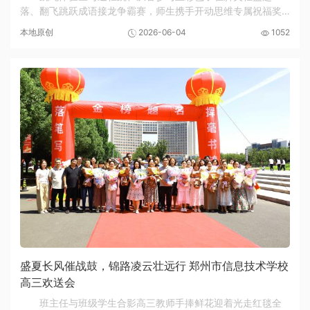
落、翻飞跳跃成语接龙争霸赛，师生携手开动思维专属祝福奖
券立足标线、凝神聚力，从容抛出手中套圈同学们套中礼品后
本地原创
2026-06-04
1052
开心不已校党委书记邵元辉和同学们一起娱乐为有...
盛夏长风催战鼓，锦路凌云壮远行 郑州市信息技术学校
高三欢送会
班主任与班级学生合影高三教师手捧鲜花迎着光走红毯全