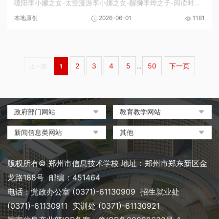
暖阳李小娜之女-太空漫游李小娜之女-醒狮李烨之子-阅读时间
吕煌之女-半面妆闫顺丽之女-亲子时光，共读一刻展板展示张玉
本地原创
2026-06-01
1181
洁之子-燕妈妈为庆祝 “六一” 国际儿童...
2
3
4
5
50
下一页
上一页
1
...
政府部门网站
教育教学网站
中国政府网
教育部政府门户网站
新闻信息类网站
其他
河南省人民政府
中国职业教育与成人教育网
环球网
中央电化教育馆
郑州市人民政府
河南省教育厅
凤凰网
中国教育和科研计算机网
版权所有© 郑州市信息技术学校 地址：郑州市郑东新区金
河南省职业教育与成人教育
搜狐
电脑报
龙路188号 邮编：451464
网
网易
大象网|河南网络广播电视台
电话：党政办公室 (0371)-61130909 招生就业处
郑州市教育局政务网
新浪
(0371)-61130911 实训处 (0371)-61130921
郑州教育信息网