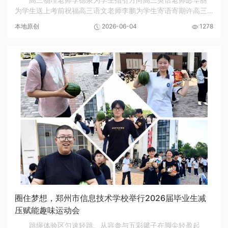
为学生送上考前祝福高三语文老师李鹏为学生寄语寄期许高三
政治老师朱开锋为学生加油打气为舒缓高三学子备考压力，提
本地原创
2026-06-04
1278
振学子应试信心，涵养从容应考的良好心态，6...
圈住梦想，郑州市信息技术学校举行2026届毕业生减
压赋能趣味运动会
跳绳体验区匀速轻跳、从容参与五彩毽子在脚尖轻盈起