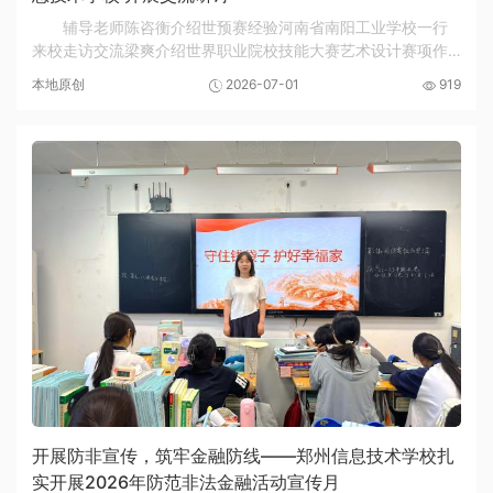
辅导老师陈咨衡介绍世预赛经验河南省南阳工业学校一行
来校走访交流梁爽介绍世界职业院校技能大赛艺术设计赛项作
品南阳工业学校党委书记郭坚发言为深化校际职业教育合作，
本地原创
2026-07-01
919
学习综合高中建设、技能竞赛培优先进经验，20...
开展防非宣传，筑牢金融防线——郑州信息技术学校扎
实开展2026年防范非法金融活动宣传月