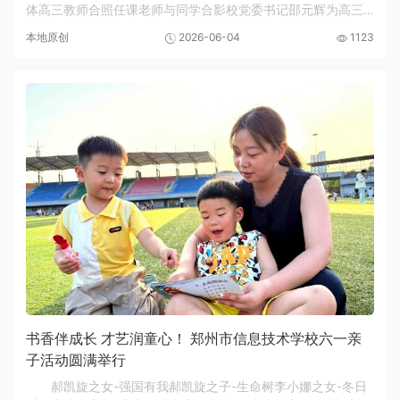
体高三教师合照任课老师与同学合影校党委书记邵元辉为高三
教师送上鲜花盛夏蝉鸣催战鼓，硕果盈枝待此时。2026年6月4
本地原创
2026-06-04
1123
日，郑州市信息技术学校高三年级全体学生迎来...
书香伴成长 才艺润童心！ 郑州市信息技术学校六一亲
子活动圆满举行
郝凯旋之女-强国有我郝凯旋之子-生命树李小娜之女-冬日