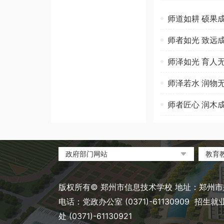
师道如耕 硕果
师者如光 致远
师泽如光 育人
师泽若水 润物
师者匠心 润木
政府部门网站
教育
中国政府网
教育
河南省人民政府
中国
版权所有© 郑州市信息技术学校 地址：郑州市郑
郑州市人民政府
河南
电话：党政办公室 (0371)-61130909 招生就业处 
河南
处 (0371)-61130921
郑州