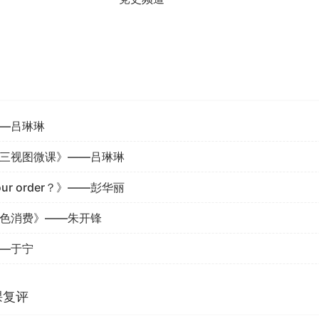
—吕琳琳
三视图微课》——吕琳琳
 your order？》——彭华丽
绿色消费》——朱开锋
—于宁
课复评