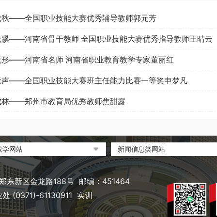
成秋——全国职业技能大赛优秀辅导教师郭元芳
成蹊——河南省骨干教师 全国职业技能大赛优秀指导教师王晴云
无形——河南省名师 河南省职业教育教学专家董丽红
无声——全国职业技能大赛班主任能力比赛一等奖申梦凡
成林——郑州市教育局优秀教师焦甜露
教学网站
新闻信息类网站
部政府门户网站
环球网
职业教育与成人教育网
凤凰网
东新区金龙路188号 邮编：451464
省教育厅
搜狐
(0371)-61130911 实训
省职业教育与成人教育网
网易
市教育局政务网
新浪