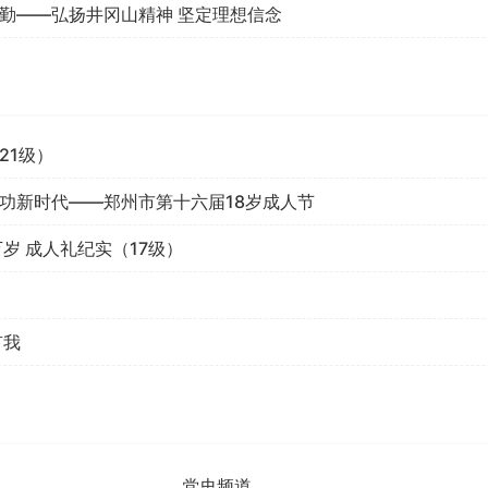
勤——弘扬井冈山精神 坚定理想信念
21级）
功新时代——郑州市第十六届18岁成人节
岁 成人礼纪实（17级）
有我
党史频道