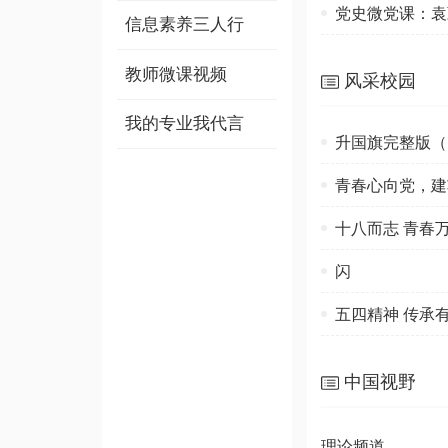
党史微党课：袁
信息素养三人行
教师微课视频
风采校园
我的专业我代言
升国旗完整版（
青春心向党，建
十八而志 青春万
闪
五四精神 传承
中国视野
理论频道