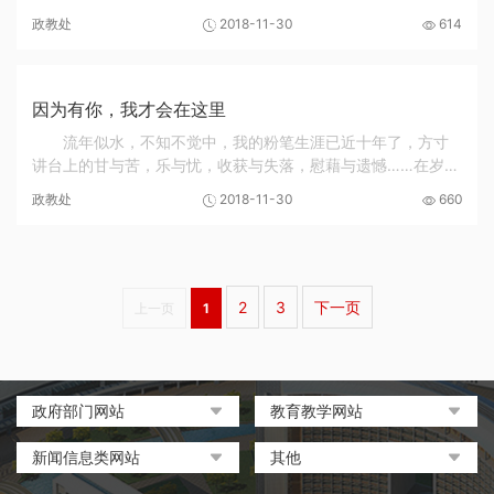
来告诉你：我高兴是因为我幸福，我幸福是因为工作上的成功
政教处
2018-11-30
614
感和快乐感，而成功感和快乐感来自于我那...
因为有你，我才会在这里
流年似水，不知不觉中，我的粉笔生涯已近十年了，方寸
讲台上的甘与苦，乐与忧，收获与失落，慰藉与遗憾……在岁月
的褶皱中，都化做醇厚的茶香，令我回味无穷，沉醉其中。如
政教处
2018-11-30
660
今，又一个七月将至，我回头望望我们曾经走...
2
3
下一页
上一页
1
政府部门网站
教育教学网站
中国政府网
教育部政府门户网站
新闻信息类网站
其他
河南省人民政府
中国职业教育与成人教育网
环球网
中央电化教育馆