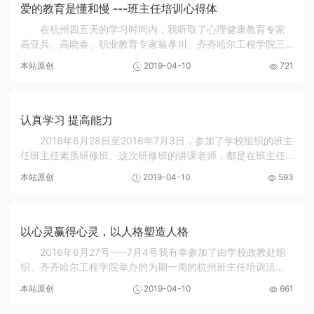
爱的教育是懂和慢 ---班主任培训心得体
在杭州四五天的学习时间内，我听取了心理健康教育专家
高亚兵、高晓春、职业教育专家翁孝川、齐齐哈尔工程学院三
亚城市职业学院院长张振笋、浙江省衢州二中郑友民、全国职
本站原创
2019-04-10
721
教先锋团团长余国良专家的精彩演讲。 下面就...
认真学习 提高能力
2016年6月28日至2016年7月3日，参加了学校组织的班主
任班主任素质研修班。这次研修班的讲课老师，都是在班主任
工作方面有突出成就，在全国教育界有一席之地的老师。聆听
本站原创
2019-04-10
593
了几位老师的讲座之后，感觉收获颇多。 高晓春...
以心灵赢得心灵，以人格塑造人格
2016年6月27号----7月4号我有幸参加了由学校政教处组
织、齐齐哈尔工程学院举办的为期一周的杭州班主任培训活
动。此次的班主任培训分别由高亚冰、高晓春、余国良、翁孝
本站原创
2019-04-10
661
川等几位资深教师为我们讲述了如何做好班主任工...