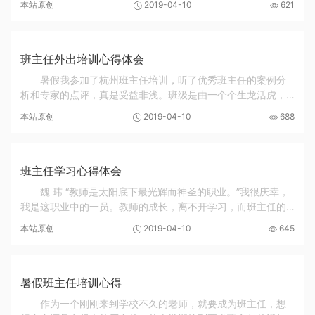
本站原创
2019-04-10
621
界最小的主任，肩上担负的却是最重的担子...
班主任外出培训心得体会
暑假我参加了杭州班主任培训，听了优秀班主任的案例分
析和专家的点评，真是受益非浅。班级是由一个个生龙活虎，
各具个性的学生组成，他们智力发展水平，文化素养，道德品
本站原创
2019-04-10
688
质修养文明行为习惯方面都存在着较大差异，而...
班主任学习心得体会
魏 玮 “教师是太阳底下最光辉而神圣的职业。”我很庆幸，
我是这职业中的一员。教师的成长，离不开学习，而班主任的
成长，更离不开学习。七月份，我有幸参加了学校组织的班主
本站原创
2019-04-10
645
任素质研修班培训。这次研修班的授课老...
暑假班主任培训心得
作为一个刚刚来到学校不久的老师，就要成为班主任，想