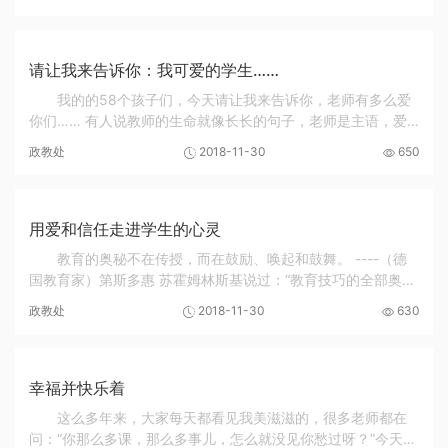
己的子女的关心和对我们学校的工作的...
请让我来告诉你：我可爱的学生……
我的的58个孩子们，今天请让我来告诉你，老师有多么爱
你们…… 有人说教师的生命就像长长的句子，老师是主语，爱
是谓语，而你们就是宾语，作为老师，艰辛是定语，耐心是状
政教处
2018-11-30
650
语，热情是补语；又有人说教师的生命像根号...
用爱和信任走进学生的心灵
教育的奥秘不在传授，而在鼓励、唤起和鼓舞。 ----（德
国教育家）第斯多惠 苏霍姆林斯基说过：“教育技巧的全部奥秘
在于如何爱护教育对象。”作为教师，要以满腔的爱心去感染学
政教处
2018-11-30
630
生，爱护每...
幸福并快乐着
这么多年来，大家每天都看见我美滋滋的，很多老师都在
问：“你那么多课，那么多事儿，怎么就没见你愁过呀？”今天我