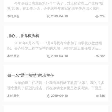
今年是我当班主任第17个年头了，对班级管理工作变得“成
熟”起来，在工作之余，会把这些年来写的班主任总结和感想拿
出来看看，在这些文章所表达的思想来看，宛如一个婴儿到成
本站原创
2019-04-10
724
年的成长历程，从历年总结的对比来看，思...
用心、用情和执着
2016年6月27号----7月4号我有幸参加了由学校政教处组
织、齐齐哈尔工程学院举办的为期一周的杭州班主任培训活
动。此次的班主任培训分别由高亚冰、高晓春、余国良、翁孝
本站原创
2019-04-10
682
川等几位资深教师为我们讲述了如何做好班主任工...
做一名“爱与智慧”的班主任
今年的班主任培训，让我有幸目睹了教育“大家”。我的很多
理念受到了强烈的撞击，我在激动之余更是收获满满。下面是
我期间的一篇日记： 感人心者，莫先乎情 这几天我们一直在接
本站原创
2019-04-10
586
受班主任方面的培训，我一直...