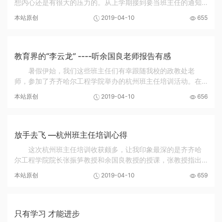
想内心还是有很大的压力的。从上学期接到要当班主任的通知
到现在培训结束，我的内心从开始的慌乱紧张，渐渐的有了一
本站原创
2019-04-10
655
些自信。通过这次培训，让我多多少少的了解了...
教育界的“李云龙” ----听余国良老师报告有感
暑假伊始，我们这些班主任们有幸跟随我校的政教处老
师，参加了齐齐哈尔工程学院举办的杭州班主任培训活动。在
这个美丽的城市，西子湖畔，开启了我们的学习和收获之旅。
本站原创
2019-04-10
656
一周的时间里，我们听取了高亚兵、高晓春、余国...
放手去飞 —杭州班主任培训心得
这次杭州班主任培训收获颇多，让我印象最深的是齐齐哈
尔工程学院院长张振笋教授和余国良教授的授课，张教授指出
受体制和惯习的影响，我们很多教师和学生已经缺失了主动寻
本站原创
2019-04-10
659
求方向的意识，学生在教师的呵斥下行动，教师...
只有学习 才能进步