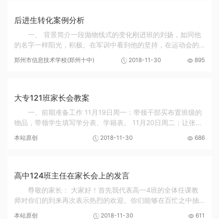
后进生转化案例分析
一、 背景简介一段抛物线式的变化刚进班的刘扬，如同他
的名字一样阳光，积极。在军训中看到他的坚持，在运动会的
比赛中看到他带上比赛的身影，身为体育委员的他，有着很强
郑州市信息技术学校(郑州十中)
2018-11-30
895
的组织能力，在同学们中人缘也非常不错。八...
大专121班家长会教案
一、前期准备工作 11月19日周一：带领干部买布置班级的
物品，带领学生填写学分表、学籍表。 11月20日周二：让张宏
亮准备布置班级的字和照片；通知专业课老师进班讲话事宜
本站原创
2018-11-30
686
（石、李志龙、吕煌）；制作...
高中124班主任在家长会上的发言
尊敬的家长： 大家好！首先我代表高一4班的全体任课教
师对你们的到来再次表示热烈的欢迎。你们能够在百忙之中抽
出宝贵的时间来参加我们的家长会，单从这点就可出你们对自
本站原创
2018-11-30
611