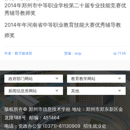
2014年郑州市中等职业学校第二十届专业技能竞赛优
秀辅导教师奖
2014年年河南省中等职业教育技能大赛优秀辅导教
师奖
作者：数字媒体部
责编：wqy
7136
政府部门网站
教育教学网站
中国政府网
教育部政府门户网站
新闻信息类网站
其他
河南省人民政府
中国职业教育与成人教育网
环球网
中央电化教育馆
郑州市人民政府
河南省教育厅
凤凰网
中国教育和科研计算机网
版权所有© 郑州市信息技术学校 地址：郑州市郑东新区金
河南省职业教育与成人教育
搜狐
电脑报
龙路188号 邮编：451464
网
网易
大象网|河南网络广播电视台
电话：党政办公室 (0371)-61130909 招生就业处
郑州市教育局政务网