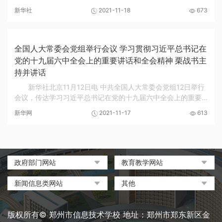
的决议》 审议通过了《关于召开党的第二十次全国代表大会的
新华社
2021-11-18
673
决议》全会充分肯定党的十九届五中全会以来...
全国人大常委会党组举行会议 学习贯彻习近平总书记在
党的十九届六中全会上的重要讲话和全会精神 栗战书主
持并讲话
新华社北京11月12日电 中共全国人大常委会党组12日举行
会议，传达学习习近平总书记在党的十九届六中全会上的重要
讲话和全会精神。中共中央政治局常委、全国人大常委会委员
新华网
2021-11-17
613
长、党组书记栗战书主持会议并讲话。 会议认...
政府部门网站
教育教学网站
中国政府网
教育部政府门户网站
新闻信息类网站
其他
河南省人民政府
中国职业教育与成人教育网
环球网
中央电化教育馆
郑州市人民政府
河南省教育厅
凤凰网
中国教育和科研计算机网
版权所有© 郑州市信息技术学校 地址：郑州市郑东新区金
河南省职业教育与成人教育