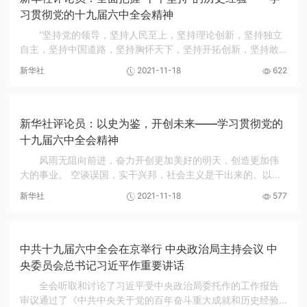
习贯彻党的十九届六中全会精神
“坚持党的领导，坚持人民至上，坚持理论创新，坚持独立
自主，坚持中国道路，坚持胸怀天下，坚持开拓创新，坚持敢
于斗争，坚持统一战线，坚持自我革命。”党的十九届六中全会
新华社
2021-11-18
622
以宏阔的历史视角和深厚的历史智慧，全面...
新华社评论员：以史为鉴，开创未来——学习贯彻党的
十九届六中全会精神
风雨无阻向前进，奋力开创更加美好的明天，创造更加伟
大的事业。 空谈误国，实干兴邦，社会主义是干出来的。以史
为鉴，开创未来，说到底就要担当作为、真抓实干，为全面建
新华社
2021-11-18
577
设社会主义现代化国家、实现第二个百年奋斗...
中共十九届六中全会在京举行 中央政治局主持会议 中
央委员会总书记习近平作重要讲话
全会听取和讨论了习近平受中央政治局委托作的工作报告
审议通过了《中共中央关于党的百年奋斗重大成就和历史经验