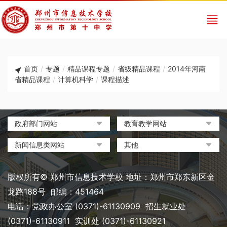
首页
/
专题
/
精品课程专题
/
省级精品课程
/
2014年河南
省精品课程
/
计算机科学
/
课程描述
政府部门网站
教育教学网站
中国政府网
教育部政府门户网站
新闻信息类网站
其他
河南省人民政府
中国职业教育与成人教育网
环球网
中央电化教育馆
郑州市人民政府
河南省教育厅
凤凰网
中国教育和科研计算机网
版权所有© 郑州市信息技术学校 地址：郑州市郑东新区金
河南省职业教育与成人教育
搜狐
电脑报
龙路188号 邮编：451464
网
网易
大象网|河南网络广播电视台
电话：党政办公室 (0371)-61130909 招生就业处
郑州市教育局政务网
新浪
(0371)-61130911 实训处 (0371)-61130921
郑州教育信息网