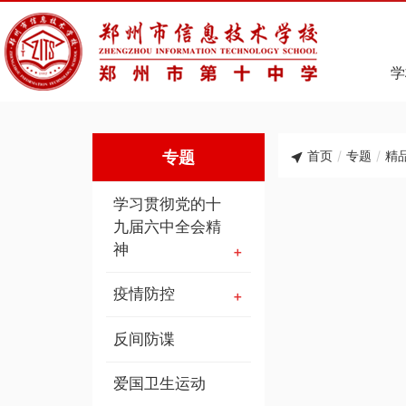
学
专题
首页
/
专题
/
精
学习贯彻党的十
九届六中全会精
神
疫情防控
反间防谍
爱国卫生运动