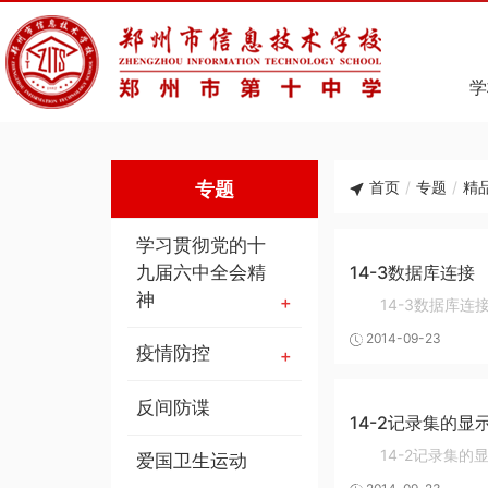
学
专题
首页
/
专题
/
精
学习贯彻党的十
九届六中全会精
14-3数据库连接
神
14-3数据库连
2014-09-23
疫情防控
反间防谍
14-2记录集的
14-2记录集
爱国卫生运动