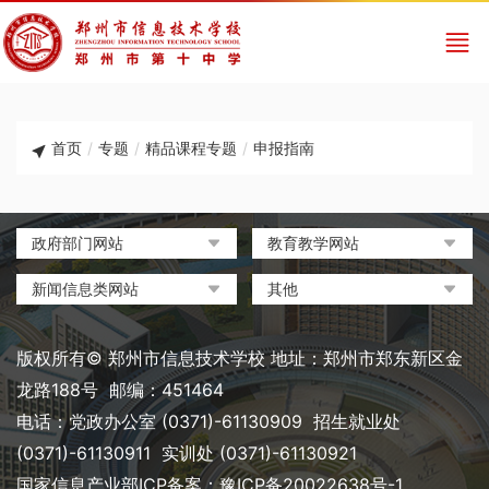
首页
/
专题
/
精品课程专题
/
申报指南
政府部门网站
教育教学网站
中国政府网
教育部政府门户网站
新闻信息类网站
其他
河南省人民政府
中国职业教育与成人教育网
环球网
中央电化教育馆
郑州市人民政府
河南省教育厅
凤凰网
中国教育和科研计算机网
版权所有© 郑州市信息技术学校 地址：郑州市郑东新区金
河南省职业教育与成人教育
搜狐
电脑报
龙路188号 邮编：451464
网
网易
大象网|河南网络广播电视台
电话：党政办公室 (0371)-61130909 招生就业处
郑州市教育局政务网
新浪
(0371)-61130911 实训处 (0371)-61130921
郑州教育信息网
国家信息产业部ICP备案：
豫ICP备20022638号-1