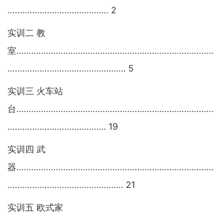
.........................................
2
实训
二
教
室
................................................................................
................................................
5
实训三
火车站
台
................................................................................
........................................
19
实训四
武
器
................................................................................
...............................................
21
实训五
欧式家