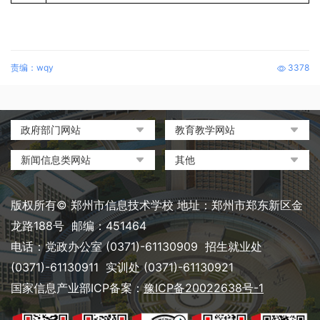
责编：wqy
3378
政府部门网站
教育教学网站
中国政府网
教育部政府门户网站
新闻信息类网站
其他
河南省人民政府
中国职业教育与成人教育网
环球网
中央电化教育馆
郑州市人民政府
河南省教育厅
凤凰网
中国教育和科研计算机网
版权所有© 郑州市信息技术学校 地址：郑州市郑东新区金
河南省职业教育与成人教育
搜狐
电脑报
龙路188号 邮编：451464
网
网易
大象网|河南网络广播电视台
电话：党政办公室 (0371)-61130909 招生就业处
郑州市教育局政务网
新浪
(0371)-61130911 实训处 (0371)-61130921
郑州教育信息网
国家信息产业部ICP备案：
豫ICP备20022638号-1