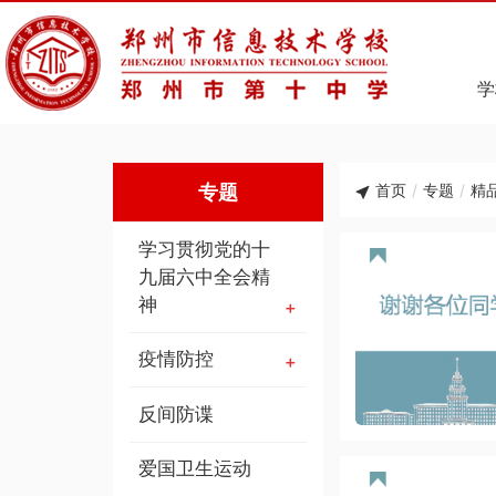
学
专题
首页
/
专题
/
精
学习贯彻党的十
九届六中全会精
神
疫情防控
反间防谍
爱国卫生运动