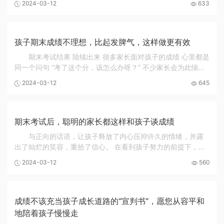
2024-03-12
633
子爱上学习？》。 首先我们先来找一找孩...
孩子期末成绩不理想，比起发脾气，这样做更有效
期末考试结果 陆续出来 很多家长面对孩子的成绩 心里都是
同一个问句 “考了这个分，该怎么办呀？” 不少家长会为此恼火
大概率都会在家里开一场“批评大会” 当然 发脾气是最本能的方
2024-03-12
645
式 也是最能被理解的 但是 发脾...
期末考试后，聪明的家长都这样和孩子谈成绩
与正向的话语，让孩子释放了内心压抑许久的情绪，并露
出了灿烂的笑容，重拾了信心。 在看到孩子努力的前提下，我
们不要苛责他们的成绩，或许这一次的结果不那么优秀，但是
2024-03-12
560
他们尽力去做了。毕竟谁也不能保证每次考试...
成绩不该充当孩子成长道路的“宣判书”，愿您从容平和
地陪着孩子慢慢走