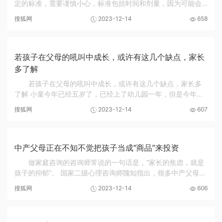
定的标准，需要谨慎小心，标准包括时间和剂量，因为可能会
引起过敏反应。” 什么样的夸奖会引起“过敏反应”呢？ 01、 第
搜狐网
2023-12-14
658
一种：以结果为导向的夸奖 有的家长夸...
若孩子在父母的吼叫中成长，或许有这几个缺点，家长
多了解
若孩子在父母的吼叫中成长，或许有这几个缺点，家长多
了解 小童今年已经五岁了，已经上了幼儿园一年，但是今年小
童的幼儿园生活过得非常的不开心，老师发现班上的小朋友没
搜狐网
2023-12-14
607
有人再愿意和小童说话做游戏，也不愿意和晓...
中产父母正在不知不觉把孩子当成“商品”来投资
做家庭咨询的咨询师常说的一句话是，“家长的焦虑，就是
孩子的抑郁”。 国家二级心理咨询师隗知指出，很多中产父母正
把孩子物化为商品，而这构成了父母与孩子情感疏离的重要原
搜狐网
2023-12-14
606
因。配不上投资就没有价值，没有价值就...