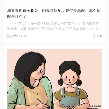
和青春期孩子相处，闭嘴是标配，陪伴是高配，那么顶
配是什么？
的“苗头”，将一切不利因素掐灭于萌芽之中； 有的疯狂言
语输出，试图让孩子在苦口婆心的劝说之下“洗心革面”，走上他
们设想中的“光明大道”…… 然而，让亲子关系走向冰点的导火
2023-12-22
580
索，正是这些父母们自以为的“我是...