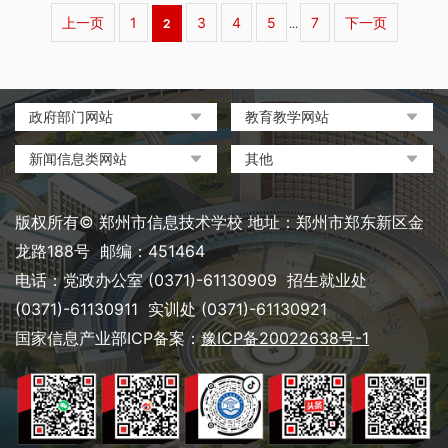
上一页
1
3
4
5
7
下一页
2
...
政府部门网站
教育教学网站
中国政府网
教育部政府门户网站
新闻信息类网站
其他
河南省人民政府
中国职业教育与成人教育网
环球网
中央电化教育馆
郑州市人民政府
河南省教育厅
凤凰网
中国教育和科研计算机网
版权所有© 郑州市信息技术学校 地址：郑州市郑东新区金
河南省职业教育与成人教育
搜狐
电脑报
龙路188号 邮编：451464
网
网易
大象网|河南网络广播电视台
电话：党政办公室 (0371)-61130909 招生就业处
郑州市教育局政务网
新浪
(0371)-61130911 实训处 (0371)-61130921
郑州教育信息网
国家信息产业部ICP备案：
豫ICP备20022638号-1