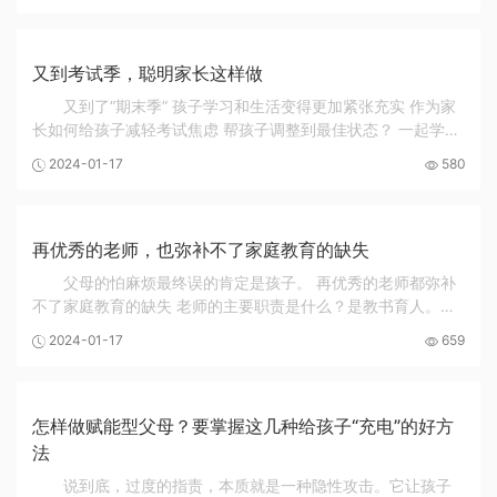
又到考试季，聪明家长这样做
又到了“期末季” 孩子学习和生活变得更加紧张充实 作为家
长如何给孩子减轻考试焦虑 帮孩子调整到最佳状态？ 一起学习
一下吧~ 聪明的家长这样做 1. 创造良好学习环境 创造一个安静
2024-01-17
580
的学习环境，以便让孩子集中精力复...
再优秀的老师，也弥补不了家庭教育的缺失
父母的怕麻烦最终误的肯定是孩子。 再优秀的老师都弥补
不了家庭教育的缺失 老师的主要职责是什么？是教书育人。既
教好书，又育好人，这是老师的使命，也是老师的责任。为了
2024-01-17
659
这份使命与责任，老师会尽自己的所能去上好...
怎样做赋能型父母？要掌握这几种给孩子“充电”的好方
法
说到底，过度的指责，本质就是一种隐性攻击。它让孩子