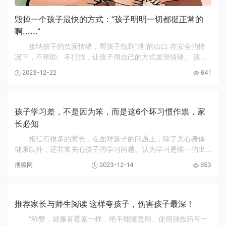
毁掉一个孩子最快的方式：“孩子明明一切都挺正常的
啊......”
接纳孩子的负面情绪，帮孩子找到“泄”的出口 在安全的情
况下，不帮助、不打扰，让孩子用自己的方式发泄情绪。 孩子
可以哭泣、发脾气、大声吼叫、跑步、画画、捶打枕头、自己
2023-12-22
641
在角落安静一会...... 只要这个方式是安...
孩子学习差，不是因为笨，而是这6个坏习惯作祟，家
长必知
相信有很多的家长，在面对孩子的问题上，除了关心身体
健康以外，还非常关心孩子的学习问题。认为学习是唯一的出
路，从小就给孩子报各式各样的兴趣班、补课班。使孩子从小
搜狐网
2023-12-14
653
就背负着很大的学习压力，即使是这样，孩子还...
推荐家长与师生阅读 这样夸孩子，伤害孩子最深！
“称赞，就像青霉素一样，绝不能随意用。使用强效药有一