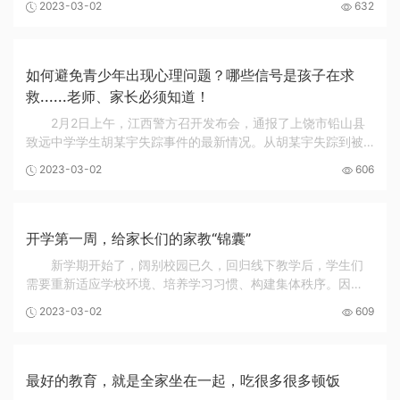
2023-03-02
632
心理韧性。什么是心理韧性？培养心理韧性过程...
如何避免青少年出现心理问题？哪些信号是孩子在求
救......老师、家长必须知道！
2月2日上午，江西警方召开发布会，通报了上饶市铅山县
致远中学学生胡某宇失踪事件的最新情况。从胡某宇失踪到被
发现的100多天以来，关于他的任何消息都揪着人们的心。警方
2023-03-02
606
在今天的发布会上通报：胡某宇系自缢死亡，...
开学第一周，给家长们的家教“锦囊”
新学期开始了，阔别校园已久，回归线下教学后，学生们
需要重新适应学校环境、培养学习习惯、构建集体秩序。因
而，开学初对于学生而言至关重要。学校和老师已经做足了教
2023-03-02
609
育教学的准备，那么作为家长又可以做些什么来帮...
最好的教育，就是全家坐在一起，吃很多很多顿饭