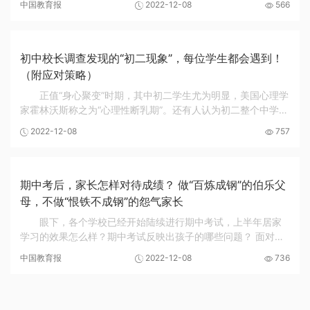
中国教育报
2022-12-08
566
这样护眼 孩子的心理调适 也要从家长...
初中校长调查发现的“初二现象”，每位学生都会遇到！
（附应对策略）​
正值“身心聚变”时期，其中初二学生尤为明显，美国心理学
家霍林沃斯称之为“心理性断乳期”。还有人认为初二整个中学阶
段“最危险”的阶段，初二学生最难管理，被称之为“初二现象”。
2022-12-08
757
中国教育科学研究院针对全国...
期中考后，家长怎样对待成绩？ 做“百炼成钢”的伯乐父
母，不做“恨铁不成钢”的怨气家长
眼下，各个学校已经开始陆续进行期中考试，上半年居家
学习的效果怎么样？期中考试反映出孩子的哪些问题？ 面对孩
子的试卷，家长的心情各有不同，孩子成绩好的家长固然心情
中国教育报
2022-12-08
736
舒畅，喜笑颜开；孩子成绩差的家长则垂头丧...