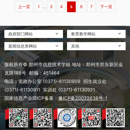
上一页
1
3
4
6
7
下一页
...
5
政府部门网站
教育教学网站
中国政府网
教育部政府门户网站
新闻信息类网站
其他
河南省人民政府
中国职业教育与成人教育网
环球网
中央电化教育馆
郑州市人民政府
河南省教育厅
凤凰网
中国教育和科研计算机网
版权所有© 郑州市信息技术学校 地址：郑州市郑东新区金
河南省职业教育与成人教育
搜狐
电脑报
龙路188号 邮编：451464
网
网易
大象网|河南网络广播电视台
电话：党政办公室 (0371)-61130909 招生就业处
郑州市教育局政务网
新浪
(0371)-61130911 实训处 (0371)-61130921
郑州教育信息网
国家信息产业部ICP备案：
豫ICP备20022638号-1