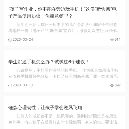
“孩子写作业，你不能在旁边玩手机！”这份“断舍离”电
子产品使用协议，你愿意签吗？
新学期开始，杭州一所中学的几百余名学生和家长全部签
署这样一份《电子产品“断舍离”协议》，条款对双方行为都作出
约束，孩子在上学的周一至周五不得使用电子产品，周末不超
2023-03-24
614
过1小时，若要查阅资料需在家长陪伴下完...
学生沉迷手机怎么办？试试这6个建议！
心猿意马，不想写作业总想摸手机。 作为家长如果孩子特
别依赖手机最好先分析一下自己孩子到底是属于哪一类然后再
对症下药找到应对方法 使用手机的6个建议 其实，防止孩子沉
2023-03-10
692
迷手机，关键不是决定几岁给孩子手机，而是...
锤炼心理韧性，让孩子学会逆风飞翔
任何人的成长都不是一帆风顺的，遇到挫折困难是在所难
免的事。有些孩子在遭遇打击时表现脆弱，令人惋惜。要让孩
子实现可持续的发展，作为家长，我们越来越需要锤炼孩子的