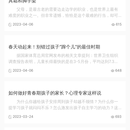
具箱和脚手架
父母，是最古老的需要边走边学的职业，也是世界上最有
难度的职业之一。但非常遗憾，恰恰是这个最难的行当，却可
以不培训就上岗。怎么让家长具备进行家庭教育的一些能力
2023-04-06
615
呢？我们可以给家长提供一些工具箱和脚手架。 0...
春天动起来！别错过孩子“蹿个儿”的最佳时期
据国家体育总局官网发布的相关文章提到：世界卫生组织
调查报告表明，儿童长得最快的是在3-5月份，平均达到7.3毫
米。因此，春天是孩子长身体的最佳时机，在春季让孩子抓紧
2023-04-06
648
进行体育锻炼，会使孩子长得好、长得高。 今...
如何做好青春期孩子的家长？心理专家这样说
为什么你越给孩子安排周到孩子却越不领情？为什么你一
提学习孩子就闷闷不乐？怎么激发出孩子自主学习的动力？这
些是不是很多初中或者小学高段学生家长苦恼的问题？今天小
2023-03-24
693
班与大家分享著名儿童和青少年心理专家华东师...