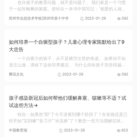
也许孩子的教育问题，就不是问题了。 我们家是一个习惯
于一起吃晚餐的家庭。曾经在一本书中我写过：“相爱的人就是
要在一起吃饭，吃很多很多顿饭。”在儿童小说《放慢脚步去长
郑州市信息技术学校|郑州市第十中学
2023-01-29
592
大》中，许多有趣的细节、故事都出自我...
如何培养一个自驱型孩子？儿童心理专家陈默给出了9
大忠告
一个自驱力的孩子，从不是横空出世的奇迹。 如果你不知
道怎么做，请收下这份培养建议。 为什么你给孩子安排得越周
到，孩子却越不领情？ 为什么你一提学习，孩子就闷闷不乐？
腾讯文化
2023-01-29
592
到底要怎样做才能激发出孩子自主学习的动...
孩子感染新冠后如何帮他们缓解鼻塞、咳嗽等不适？试
试这些方法→
转自：如果您“阳”了今天进展到哪个阶段了？在发烧还是已
经开始“宝鹃嗓”“吞刀片”“水泥鼻”了？教您一些方法缓解症状不
适！如果是孩子身体出现发烧、鼻塞、呕吐等症状家长会格外
中国教育报
2023-01-29
623
焦心下面这些专门针对儿童的缓解...