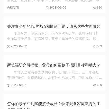
使开始做了，三分钟热度没几天，又找到一万个理由搁浅下
央视新闻
2023-05-05
620
来。 如何化解行动力不足？如何帮助孩子马上行...
关注青少年的心理状态和情绪问题，请从这些方面做起
不愿学习、意志力不足、内心不够强大等。这种误解往往
会加深亲子矛盾、家庭冲突，甚至加重孩子的情绪问题。 因
此，及时发现青少年抑郁的预警信号，尽早找到有效的应对措
2023-04-21
589
施，帮助孩子应对抑郁情绪，避免孩子发展成严...
斯坦福研究所揭秘：父母如何帮孩子找到目标和动力？
年轻人当然有去尝试的权利，但他们不能二、三十年都处
在那样等待、尝试的状态。从实际生活角度看，他们应该培养
或发展第二专长或能力，可以转移热情、换档。 Q：父母要如
2023-04-21
620
何帮助孩子找到自己的目的？ A：很重要的是，...
怎样的亲子互动赋能孩子成长？快来配备家庭教育的工