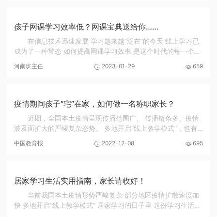
孩子网课学习效率低？网课宝典送给你……
在信息技术迅速发展 学习越来越“泛在”的今天 线上学习已
成为了一种常态 如何提高网课学习效率 是这个时代的每一个人
都需要掌握的一项必备技能 网课期间，有的同学正在经历着这
河南班主任
2023-01-29
659
样一些“不在线”的困扰： 1. 早上起...
疫情期间孩子“宅”在家，如何做一名称职家长？
近期，全国本土疫情呈现传播范围广、 传播链条多、疫情
波及面扩大的严峻复杂态势。 多地开启“线上教学模式”，也有
一些地区提倡居家办公。孩子不能去校园上学会感到烦闷，家
中国教育报
2022-12-08
695
长待在家里既要忙工作还要忙生活琐事也有...
居家学习生活实用指南，家长请收好！
当前我国本土疫情形势严峻复杂 部分地区疫情扩散速度加
快 多地开启“线上教学模式” 居家学习的日子里 这份学习生活健
康指南 家长请收好 （老师请转给家长） ↓↓↓ 上网课的孩子