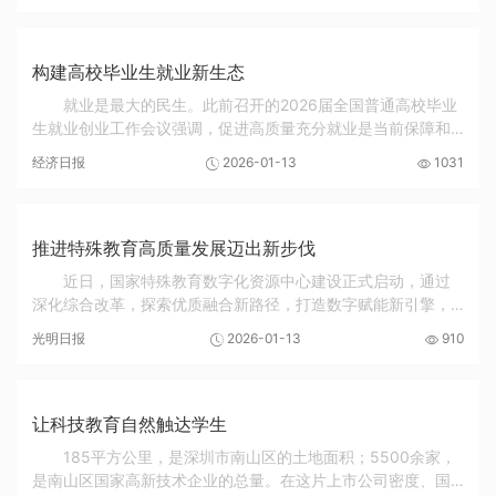
构建高校毕业生就业新生态
就业是最大的民生。此前召开的2026届全国普通高校毕业
生就业创业工作会议强调，促进高质量充分就业是当前保障和
改善民生的首要任务。教育部统计数据显示，2026届全国普通
经济日报
2026-01-13
1031
高校毕业生规模预计1270万人，同比增加48万人...
推进特殊教育高质量发展迈出新步伐
近日，国家特殊教育数字化资源中心建设正式启动，通过
深化综合改革，探索优质融合新路径，打造数字赋能新引擎，
推动特殊教育从经验驱动向数据驱动转型。这是推进特殊教育
光明日报
2026-01-13
910
领域普惠包容的又一有力举措。 “十四五”以...
让科技教育自然触达学生
185平方公里，是深圳市南山区的土地面积；5500余家，
是南山区国家高新技术企业的总量。在这片上市公司密度、国