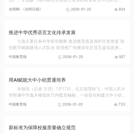
员）；刘剑虹（湖州师范学院浙江省乡村教育研究中心研究
光明网-《光明日报》
2026-01-20
824
员）党的二十届四中全会强调“坚持把解决好‘三...
推进中华优秀语言文化传承发展
七项主要任务科学研究阐释 推进教育普及保护开发资源 强
化数字赋能建强人才队伍 加强推广传播深化交流互鉴信息来
源：教育部网站本报讯（记者郑翅）近日，教育部、国家语
中国教育报
2026-01-20
927
委、中央宣传部、中央网信办、文化和旅游部、...
用AI赋能大中小幼贯通培养
本报讯（记者 王强）1月17日，北京瑞雪纷飞，中国人民大
学附属中学逸夫楼报告厅内暖意融融，一份旨在构建大中小幼
一体化智能教育新生态的行动计划——《中国人民大学附属中
中国教育报
2026-01-20
733
学及联合学校总校人工智能行动计划》在这里...
新标准为保障校服质量确立规范