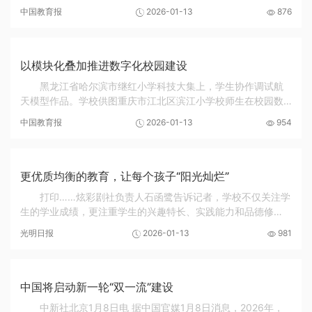
家专精特新“小巨人”企业密度均居全国区（县）前列的土地上，
中国教育报
2026-01-13
876
科技企业如林生长，科技教育向下扎根。近...
以模块化叠加推进数字化校园建设
黑龙江省哈尔滨市继红小学科技大集上，学生协作调试航
天模型作品。学校供图重庆市江北区滨江小学校师生在校园数
字化阅览室开展主题共读活动。学校供图山东省淄博市周村区
中国教育报
2026-01-13
954
学校课后服务社团活动中，学生用设计软件优化...
更优质均衡的教育，让每个孩子“阳光灿烂”
打印……炫彩剧社负责人石函鹭告诉记者，学校不仅关注学
生的学业成绩，更注重学生的兴趣特长、实践能力和品德修
养，让每个孩子都能发现自己的闪光点。
光明日报
2026-01-13
981
中国将启动新一轮“双一流”建设
中新社北京1月8日电 据中国官媒1月8日消息，2026年，