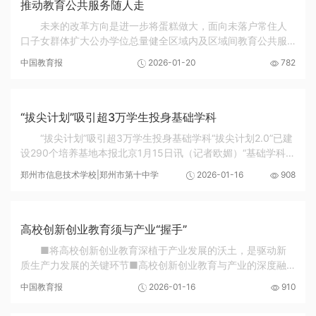
推动教育公共服务随人走
未来的改革方向是进一步将蛋糕做大，面向未落户常住人
口子女群体扩大公办学位总量健全区域内及区域间教育公共服
务随人走的保障机制，探索构建适应公办学位资源随人走的政
中国教育报
2026-01-20
782
策支撑和要素保障体系近日，国务院召开常务会...
“拔尖计划”吸引超3万学生投身基础学科
“拔尖计划”吸引超3万学生投身基础学科“拔尖计划2.0”已建
设290个培养基地本报北京1月15日讯（记者欧媚）“基础学科拔
尖学生培养计划2.0”基地建设工作交流会今天在清华大学举行。
郑州市信息技术学校|郑州市第十中学
2026-01-16
908
记者从会上获悉，“拔尖计划”自2...
高校创新创业教育须与产业“握手”
■将高校创新创业教育深植于产业发展的沃土，是驱动新
质生产力发展的关键环节■高校创新创业教育与产业的深度融
合，还离不开鼓励创新的文化生态2026年全国教育工作会议指
中国教育报
2026-01-16
910
出，“完善高校科技成果转化网络体系，探索关...