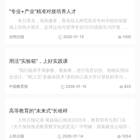
“专业+产业”精准对接培养人才
冬日青岛，海风微寒，青岛幼儿师范高等专科学校的绿茵
场上却热火朝天。足球运动与管理专业2025级新生冯宇晨，正
带领一群小球员进行基础训练。他口令清晰，动作示范标准。
光明日报
2026-01-15
1000
谁能想到，就在几个月前，他还是个初入大学校...
用活“实验箱”，上好实践课
“我们能亲手调参数、看效果，进行语音识别、智能应用综
合设计。”刚上完“多媒体技术”课程的江南大学计算机科学与技
术专业2023级本科生严子熠举着AI语音实验箱，兴奋地展示屏
中国教育报
2026-01-15
835
幕上的模型运行界面。在江南大学人工智...
高等教育的“未来式”长啥样
人民日报记者 黄超核心阅读2025年，教育部等九部门在
《关于加快推进教育数字化的意见》中明确：探索建设云端学
校、智造空间、未来学习中心。如今，未来学习中心在部分高
人民日报
2026-01-14
1034
校加速落地，与之相伴的是学习空间与教学方式...