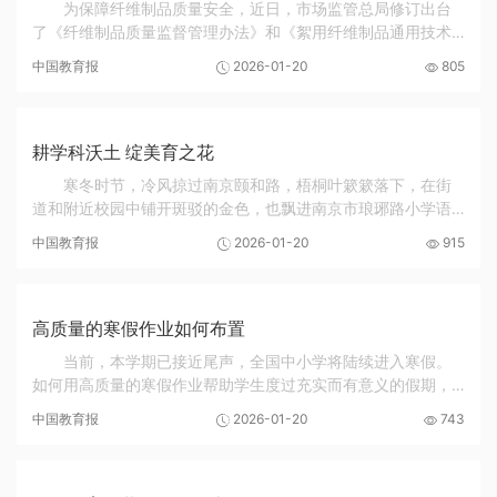
为保障纤维制品质量安全，近日，市场监管总局修订出台
了《纤维制品质量监督管理办法》和《絮用纤维制品通用技术
要求》强制性国家标准。两项新规均将于2026年7月1日起施
中国教育报
2026-01-20
805
行，并明确“对婴幼儿纤维制品、学生服、内衣、...
耕学科沃土 绽美育之花
寒冬时节，冷风掠过南京颐和路，梧桐叶簌簌落下，在街
道和附近校园中铺开斑驳的金色，也飘进南京市琅琊路小学语
文教师刘锴的课堂。“叶子卷成小耳朵，听冬天说话。”“当你写
中国教育报
2026-01-20
915
下这句话时，是不是觉得自己也成了叶子？...
高质量的寒假作业如何布置
当前，本学期已接近尾声，全国中小学将陆续进入寒假。
如何用高质量的寒假作业帮助学生度过充实而有意义的假期，
是不少中小学校管理者关心的问题。高质量的寒假作业应该是
中国教育报
2026-01-20
743
什么样的？学校如何整体统筹布置寒假作业，从...