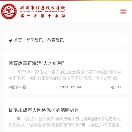
首页
/
新闻资讯
/
教育资讯
教育改革正激活“人才红利”
2025年，家住湖北黄石的王女士将读小学二年级的孩子从
乡下老家，接到打工所在的宜昌市区学校就读。为了这场“教育
迁徙”，夫妻二人多年来省吃俭用购置房产。王女士的选择，正
中国青年报
2026-02-04
1178
是亿万家庭对“上好学”热切期盼的缩影。...
提供未成年人网络保护的清晰标尺
■ 《办法》首次将影响未成年人身心健康的网络信息细化
为四大类，让网络监管和治理“清晰可判”■ 《办法》不仅覆盖
传统风险，还紧盯新业态隐患，将界定标准提升至法律底线与