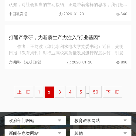
认知，对社会担当的主动接纳。正是带着这样的思考，我们把
成人礼变成了一场“法治成长课”，让学生在沉浸式体验中明白：
中国教育报
2026-01-23
840
成人，意味着要对自己的行为负责。以...
打通产学研，为新质生产力注入“行业基因”
作者：王笃波（华北水利水电大学党委书记）近日，光明
日报《教育周刊》对行业高校高质量发展进行深度探讨，引发
笔者的共鸣与思考。当前，新一轮科技革命和产业变革深入发
光明网-《光明日报》
2026-01-20
896
展，新质生产力正在成为推动高质量发展的核心...
上一页
1
3
4
5
50
下一页
2
...
政府部门网站
教育教学网站
中国政府网
教育部政府门户网站
新闻信息类网站
其他