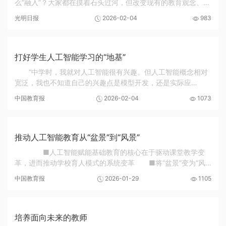
么“融入”？大家都在摸着石头过河，但改变现有的教育观念、格
局与方法成为共识。就语文教学而言，既要关注今天学生的“语
光明日报
2026-02-04
983
文生活”，寻找与AI共存并有利于教...
打好学生人工智能学习的“地基”
“中学时，我就对人工智能很有兴趣。但人工智能概念相对
宽泛，我也不知道自己的兴趣点是模型开发，还是实际应
用。”这学期，南方科技大学（以下简称“南科大”）大一学生朱
中国教育报
2026-02-04
1073
信怡在学校“人工智能与应用”课上，找到了...
推动人工智能教育从“盆景”到“风景”
■人工智能赋能基础教育的核心在于驱动课堂教学变
革，进而推动学校育人模式的系统变革 ■将“盆景”变为“风
景”不仅是量的扩张，更是质的跃升，最终实现全域覆盖基础上
中国教育报
2026-01-29
1105
的公平优质 随着数字浪潮席卷全球，...
培养面向未来的教师