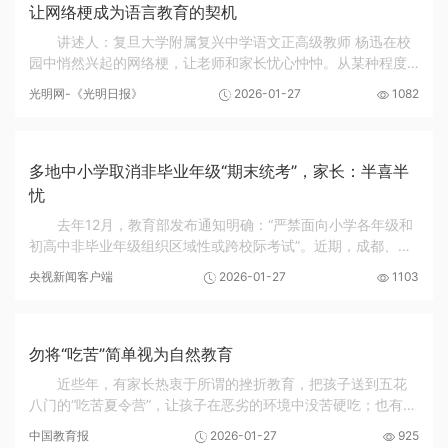
让网络梗成为语言教育的契机
讲述人：复旦大学附属复兴中学语文正高级教师 杨迅在校
园中悄然兴起的网络梗，让老师和家长忧心忡忡。从某种程度
上说，这种忧患不无道理。一方面，过度依赖这些意义固定的
光明网-《光明日报》
2026-01-27
1082
梗，会使语言失去多样性和层次性，导致学生...
多地中小学取消非毕业年级“期末统考”，家长：半喜半
忧
去年12月，教育部发布通知明确：“严禁面向小学各年级和
初高中非毕业年级组织区域性或跨校际考试”。近期，成都、青
岛、厦门、福州、广州等城市相继宣布，取消非毕业年级区域
央视新闻客户端
2026-01-27
1103
性或跨校际“期末统考”，改由学校自主组...
勿将“吃苦”简单视为自然教育
近些年，有家长热衷于所谓的挫折教育，把孩子送到五花
八门的“吃苦夏令营”，让孩子在恶劣的环境中没苦硬吃；也有家
长打着“自然教育”的旗号，让孩子与家人去“隐居”，甚至过起与
中国教育报
2026-01-27
925
现代社会彻底隔绝、回归原始状态的...