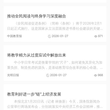
推动全民阅读与终身学习深度融合
《全民阅读促进条例》（简称《条例》）将于2026年2月1
日起正式施行。这是国家从立法层面推进书香社会建设的关键
举措，对于增强全民族思想道德素质与科学文化素养、提高全
中国教育报
2026-01-27
971
社会文明程度、推动社会主义文化强国建设具有...
将教学精力从过度应试中解放出来
中小学日常考试是衡量学情的“尺子”，如何避免其异化为加
重负担、制造焦虑的源头，是基础教育综合改革的核心命题。
我国中小学日常考试改革历程与中国基础教育减负政策的演进
光明日报
2026-01-27
968
同频共振，经历了从外在规范到内涵建设，...
教育利好进一步“链”上经济发展
本报北京1月20日讯（记者 林焕新）今天，国务院新闻办
公室举行两场发布会，分别就落实中央经济工作会议精神，推