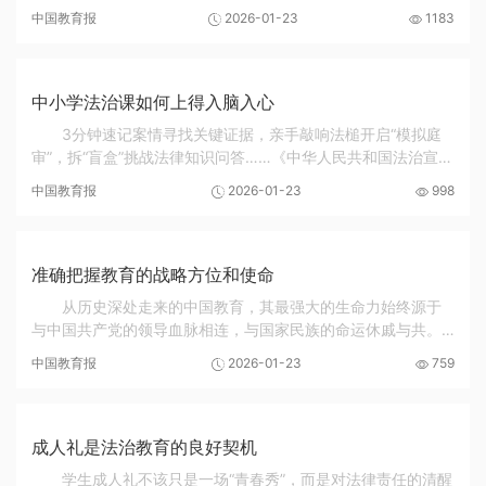
动“十五五”实现良好开局有关情况以及发挥积极财政政策作用，
中国教育报
2026-01-23
1183
推动经济社会高质量发展有关情况作介绍。...
中小学法治课如何上得入脑入心
3分钟速记案情寻找关键证据，亲手敲响法槌开启“模拟庭
审”，拆“盲盒”挑战法律知识问答……《中华人民共和国法治宣传
教育法》正式施行以来，各地中小学法治课不断升级。在北京
中国教育报
2026-01-23
998
市海淀区，各中小学的法治课授课模式...
准确把握教育的战略方位和使命
从历史深处走来的中国教育，其最强大的生命力始终源于
与中国共产党的领导血脉相连，与国家民族的命运休戚与共。
党的二十届四中全会的战略部署，标志着教育强国建设进入了
中国教育报
2026-01-23
759
全面施工、攻坚克难的新阶段“教育兴则国家兴...
成人礼是法治教育的良好契机
学生成人礼不该只是一场“青春秀”，而是对法律责任的清醒