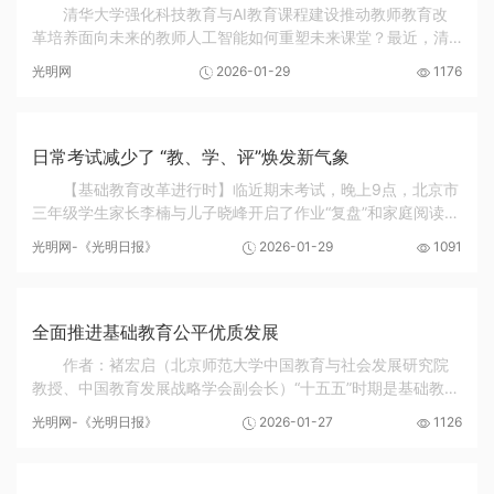
清华大学强化科技教育与AI教育课程建设推动教师教育改
革培养面向未来的教师人工智能如何重塑未来课堂？最近，清
华大学国家优秀中小学教师培养计划（以下简称国优计划）学
光明网
2026-01-29
1176
生付立群正进行一项关于智能教学系统MAIC在中...
日常考试减少了 “教、学、评”焕发新气象
【基础教育改革进行时】临近期末考试，晚上9点，北京市
三年级学生家长李楠与儿子晓峰开启了作业“复盘”和家庭阅读时
段。近一个月来，学校的小测验、随堂考明显少了，她和孩子
光明网-《光明日报》
2026-01-29
1091
的“自主时间”多了起来。在对比了孩子...
全面推进基础教育公平优质发展
作者：褚宏启（北京师范大学中国教育与社会发展研究院
教授、中国教育发展战略学会副会长）“十五五”时期是基础教育
改革与发展的关键时期。《中共中央关于制定国民经济和社会
光明网-《光明日报》
2026-01-27
1126
发展第十五个五年规划的建议》明确要求“...