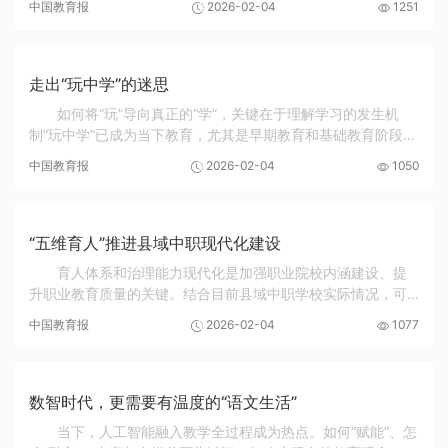
中国教育报
2026-02-04
1251
道德红线并重的新高度近日，国家互联网信...
走出“玩中学”的迷思
如何将“玩”导向真正的“学”，关键在于理解学习的发生机
制“玩中学”已成为当下教育，尤其是早期教育和基础教育阶段一
个广为人知、备受推崇的理念。然而，在实践层面，这一理念
中国教育报
2026-02-04
1050
却常常陷入一种尴尬的境地：家长和教...
“五维育人”推进县域中职现代化建设
育人体系和治理能力现代化是加强职业院校内涵建设、提
升职业教育质量的关键。结合目前县域中职学校实际情况，可
通过课程建设育人、教育实践育人、专项活动育人、职教三融
中国教育报
2026-02-04
1077
育人、红匠文化育人的“五维育人”模式实践，...
数智时代，更需要有温度的“语文生活”
当下，人工智能融入教学全过程成为热点。如何“赋能”、怎