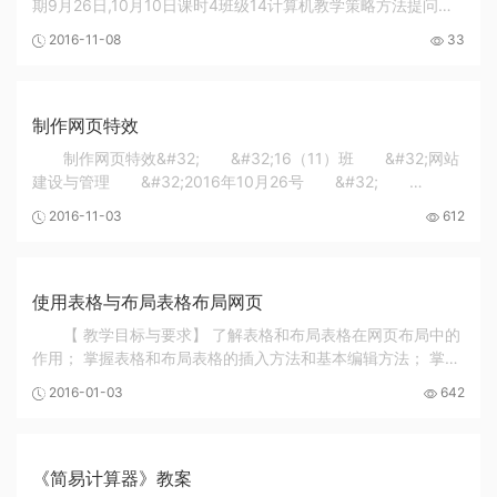
期9月26日,10月10日课时4班级14计算机教学策略方法提问，
展示，举例，讨论，演示作业 拟用时间教学目的 学习osi参考模
2016-11-08
33
型和tcp/ip参考模型，掌握各层次的作用...
制作网页特效
制作网页特效&#32; &#32;16（11）班 &#32;网站
建设与管理 &#32;2016年10月26号 &#32;
&#32; &#32; &#32;1、掌握运用onMouseOver事件制
2016-11-03
612
作样式特效。 &#32;2、掌握运用onMouseOut事件制作样
式特效。 &#32;二、过程与方法目标 &#32;1...
使用表格与布局表格布局网页
【 教学目标与要求】 了解表格和布局表格在网页布局中的
作用； 掌握表格和布局表格的插入方法和基本编辑方法； 掌握
表格和布局表格、单元格和布局单元格的属性设置； 通过对表
2016-01-03
642
格和布局表格的学习，提高学生学习网页...
《简易计算器》教案