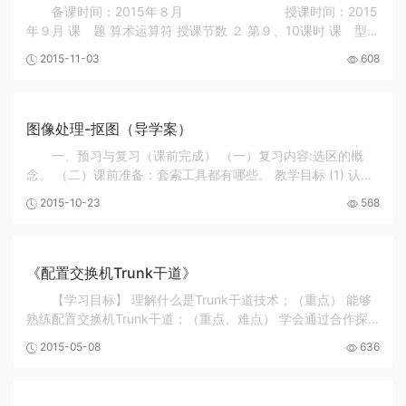
备课时间：2015年８月 授课时间：2015
年９月 课 题 算术运算符 授课节数 ２ 第９、10课时 课 型
实训 教学目标： 知识目标： 了解并掌握类型转换有函数的使用
2015-11-03
608
技能目标： 分析问题解决问题的能力；...
图像处理-抠图（导学案）
一、预习与复习（课前完成） （一）复习内容:选区的概
念。 （二）课前准备：套索工具都有哪些。 教学目标 (1) 认识
套索工具组。 (2) 熟记多边形套索与磁性套索的概念及特点。
2015-10-23
568
（重点） (3) 学会运用套索工具进行选区...
《配置交换机Trunk干道》
【学习目标】 理解什么是Trunk干道技术；（重点） 能够
熟练配置交换机Trunk干道；（重点、难点） 学会通过合作探
究解决问题。 【学习过程】 知识回顾 项目二《安全隔离部门网
2015-05-08
636
络》 用户需求： 随着杉达职业学校招生数...