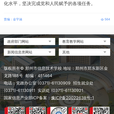
化水平，坚决完成党和人民赋予的各项任务。
责编：金宇涵
564
政府部门网站
教育教学网站
中国政府网
教育部政府门户网站
新闻信息类网站
其他
河南省人民政府
中国职业教育与成人教育网
环球网
中央电化教育馆
郑州市人民政府
河南省教育厅
凤凰网
中国教育和科研计算机网
版权所有© 郑州市信息技术学校 地址：郑州市郑东新区金
河南省职业教育与成人教育
搜狐
电脑报
龙路188号 邮编：451464
网
网易
大象网|河南网络广播电视台
电话：党政办公室 (0371)-61130909 招生就业处
郑州市教育局政务网
新浪
(0371)-61130911 实训处 (0371)-61130921
郑州教育信息网
国家信息产业部ICP备案：
豫ICP备20022638号-1