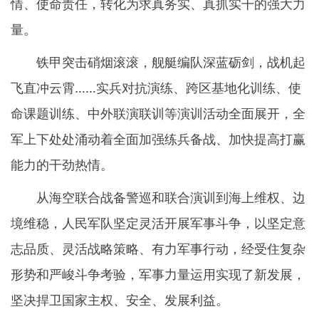
情、使命责任，转化为求真务实、真抓实干的强大力
量。
铁甲突击硝烟滚滚，舰艇编队深蓝砺剑，战机起
飞直冲云霄……实兵对抗演练、跨区基地化训练、使
命课题训练、中外联演联训等演训活动全面展开，全
军上下处处涌动着全面加强练兵备战、加快提高打赢
能力的干劲热情。
从海空联合战备警巡和联合演训到海上维权、边
境维稳，人民军队坚定灵活开展军事斗争，以坚定意
志品质、灵活战略策略、有力军事行动，经受住复杂
形势和严峻斗争考验，军事力量运用实现了新发展，
坚决捍卫国家主权、安全、发展利益。