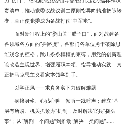
力“接口”。细化硬化党委领导备战打仗能力指标和职
责清单，推动党委议战议训由原则指导向精准把脉转
变，真正使党委成为备战打仗“中军帐”。
面对新征程上的“娄山关”“腊子口”，面对战建备
各领域各方面的“拦路虎”，各部门各单位勇于破除思
维观念的桎梏，跳出条条框框的束缚，用党的创新理
论改造主观世界、增强履职本领、指导推动实践，真
正把马克思主义看家本领学到手。
以学正风——求真务实下力破解难题
身挨身坐、心贴心聊，倾听一线呼声；建立“基
层有所盼、机关抓紧办”机制，及时解决官兵“挠头
事”；从“解剖一个问题”到推动“解决一类问题”……一