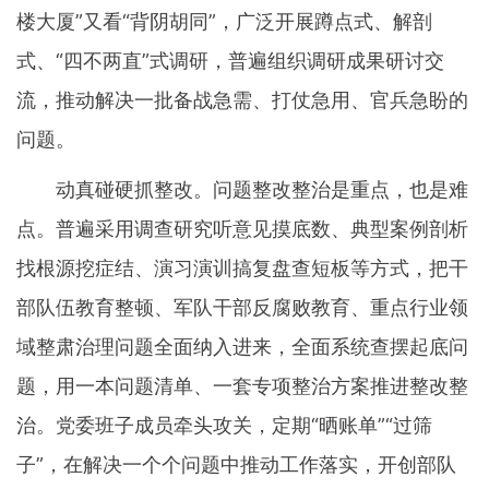
楼大厦”又看“背阴胡同”，广泛开展蹲点式、解剖
式、“四不两直”式调研，普遍组织调研成果研讨交
流，推动解决一批备战急需、打仗急用、官兵急盼的
问题。
动真碰硬抓整改。问题整改整治是重点，也是难
点。普遍采用调查研究听意见摸底数、典型案例剖析
找根源挖症结、演习演训搞复盘查短板等方式，把干
部队伍教育整顿、军队干部反腐败教育、重点行业领
域整肃治理问题全面纳入进来，全面系统查摆起底问
题，用一本问题清单、一套专项整治方案推进整改整
治。党委班子成员牵头攻关，定期“晒账单”“过筛
子”，在解决一个个问题中推动工作落实，开创部队