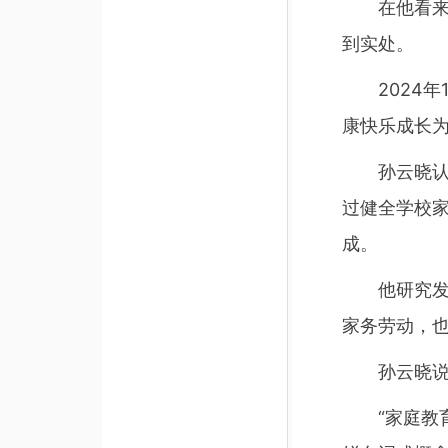
在他看来，
到实处。
2024年1
康快乐成长
孙云晓认为
过健全学校
成。
他研究发现
家务劳动，
孙云晓说，
“家庭教育