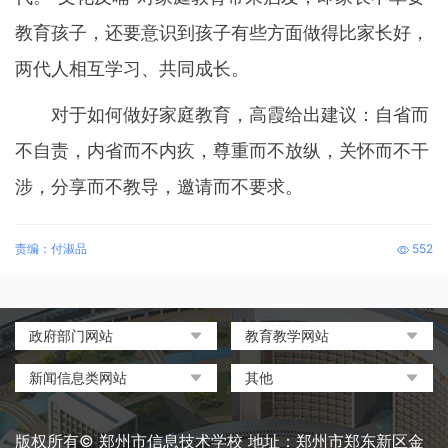
教育孩子，还要意识到孩子有些方面做得比家长好，
两代人相互学习、共同成长。
对于如何做好家庭教育，高霞给出建议：自省而
不自责，内省而不内疚，尊重而不放纵，关怀而不干
涉，分享而不教导，邀请而不要求。
责编：付淑品
552
政府部门网站
教育教学网站
中国政府网
教育部政府门户网站
新闻信息类网站
其他
河南省人民政府
中国职业教育与成人教育网
环球网
中央电化教育馆
郑州市人民政府
河南省教育厅
凤凰网
中国教育和科研计算机网
版权所有© 郑州市信息技术学校 地址：郑州市郑东新区金
河南省职业教育与成人教育