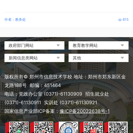
作者：教务处
815
政府部门网站
教育教学网站
中国政府网
教育部政府门户网站
新闻信息类网站
其他
河南省人民政府
中国职业教育与成人教育网
环球网
中央电化教育馆
郑州市人民政府
河南省教育厅
凤凰网
中国教育和科研计算机网
版权所有© 郑州市信息技术学校 地址：郑州市郑东新区金
河南省职业教育与成人教育
搜狐
电脑报
龙路188号 邮编：451464
网
网易
大象网|河南网络广播电视台
电话：党政办公室 (0371)-61130909 招生就业处
郑州市教育局政务网
新浪
(0371)-61130911 实训处 (0371)-61130921
郑州教育信息网
国家信息产业部ICP备案：
豫ICP备20022638号-1