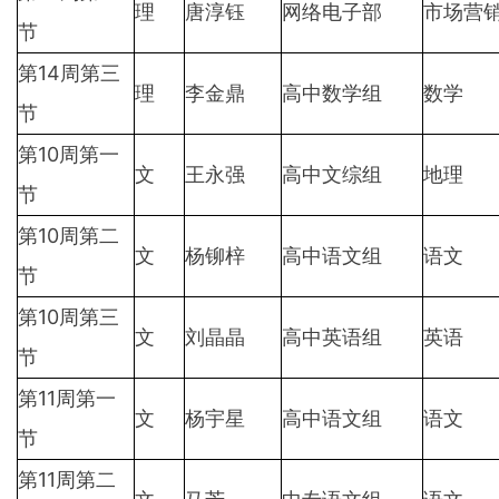
理
唐淳钰
网络电子部
市场营
节
第14周第三
理
李金鼎
高中数学组
数学
节
第10周第一
文
王永强
高中文综组
地理
节
第10周第二
文
杨铆梓
高中语文组
语文
节
第10周第三
文
刘晶晶
高中英语组
英语
节
第11周第一
文
杨宇星
高中语文组
语文
节
第11周第二