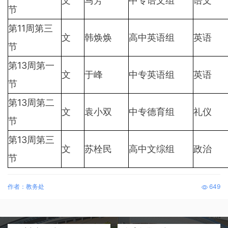
文
马芳
中专语文组
语文
节
第11周第三
文
韩焕焕
高中英语组
英语
节
第13周第一
文
于峰
中专英语组
英语
节
第13周第二
文
袁小双
中专德育组
礼仪
节
第13周第三
文
苏栓民
高中文综组
政治
节
作者：教务处
649