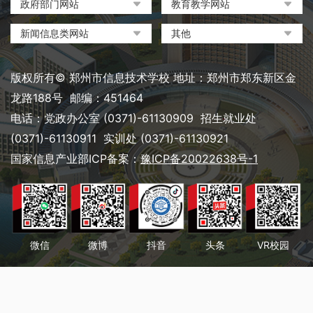
政府部门网站
教育教学网站
中国政府网
教育部政府门户网站
新闻信息类网站
其他
河南省人民政府
中国职业教育与成人教育网
环球网
中央电化教育馆
郑州市人民政府
河南省教育厅
凤凰网
中国教育和科研计算机网
版权所有© 郑州市信息技术学校 地址：郑州市郑东新区金
河南省职业教育与成人教育
搜狐
电脑报
龙路188号 邮编：451464
网
网易
大象网|河南网络广播电视台
电话：党政办公室 (0371)-61130909 招生就业处
郑州市教育局政务网
新浪
(0371)-61130911 实训处 (0371)-61130921
郑州教育信息网
国家信息产业部ICP备案：
豫ICP备20022638号-1
微信
微博
抖音
头条
VR校园