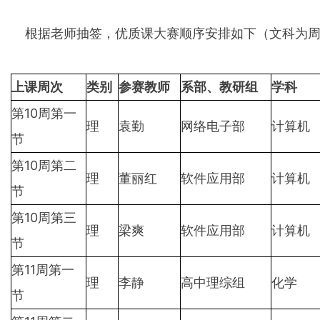
根据老师抽签，优质课大赛顺序安排如下（文科为周
上课周次
类别
参赛教师
系部、教研组
学科
第10周第一
理
袁勤
网络电子部
计算机
节
第10周第二
理
董丽红
软件应用部
计算机
节
第10周第三
理
梁爽
软件应用部
计算机
节
第11周第一
理
李静
高中理综组
化学
节