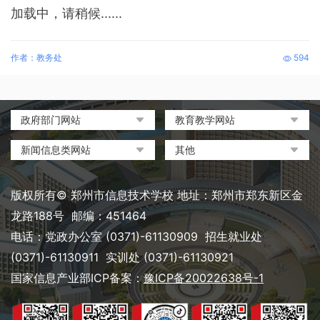
加载中，请稍候......
作者：教务处
594
政府部门网站
教育教学网站
中国政府网
教育部政府门户网站
新闻信息类网站
其他
河南省人民政府
中国职业教育与成人教育网
环球网
中央电化教育馆
郑州市人民政府
河南省教育厅
凤凰网
中国教育和科研计算机网
版权所有© 郑州市信息技术学校 地址：郑州市郑东新区金
河南省职业教育与成人教育
搜狐
电脑报
龙路188号 邮编：451464
网
网易
大象网|河南网络广播电视台
电话：党政办公室 (0371)-61130909 招生就业处
郑州市教育局政务网
新浪
(0371)-61130911 实训处 (0371)-61130921
郑州教育信息网
国家信息产业部ICP备案：
豫ICP备20022638号-1