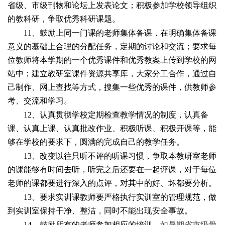
省级、市级刊物和论坛上发表论文；积极参加学校领导组织
的教科研，争取优秀科研课题。
11
、鼓励上同一门课的老师集体备课，在明确集体备课
意义的基础上合理的分配任务，定期的讨论和交流；要求每
位教师将本学期的一个优秀课件和优秀教案上传到学校的网
站中；建立教研室课件资源共享库，大家分工合作，通过自
己制作、网上查找等方式，搜集一些优秀的课件，供教师参
考、交流和学习。
12
、认真贯彻学校定期检查教学情况的制度，认真备
课、认真上课、认真批改作业、积极听课、积极开课等，能
够在学校的要求下，圆满的完成自己的教学任务。
13
、改变以往只听不评的听课习惯，争取本教研室老师
的课能够有时间去听，听完之后还要在一起评课，对于每位
老师的课都要进行深入的点评，对其中的好、坏都要分析。
13
、要求实训课教师要严格执行实训室的管理规范，做
到实训室保持干净、整洁，同时不能出现安全事故。
14
、鼓励所有的老师参加相应的培训，
如暑期省市级骨