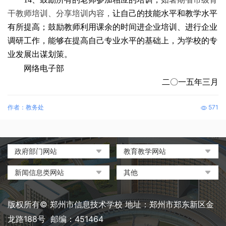
干教师培训、分享培训内容，
让自己的技能水平和教学水平
有所提高；鼓励教师利用课余的时间进企业培训、进行企业
调研工作，能够在提高自己专业水平的基础上，为学校的专
业发展出谋划策。
网络电子部
二〇一五年三月
作者：教务处
571
政府部门网站
教育教学网站
中国政府网
教育部政府门户网站
新闻信息类网站
其他
河南省人民政府
中国职业教育与成人教育网
环球网
中央电化教育馆
郑州市人民政府
河南省教育厅
凤凰网
中国教育和科研计算机网
版权所有© 郑州市信息技术学校 地址：郑州市郑东新区金
河南省职业教育与成人教育
搜狐
电脑报
龙路188号 邮编：451464
网