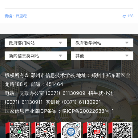
责编：薛里程
128
政府部门网站
教育教学网站
中国政府网
教育部政府门户网站
新闻信息类网站
其他
河南省人民政府
中国职业教育与成人教育网
环球网
中央电化教育馆
郑州市人民政府
河南省教育厅
凤凰网
中国教育和科研计算机网
版权所有© 郑州市信息技术学校 地址：郑州市郑东新区金
河南省职业教育与成人教育
搜狐
电脑报
龙路188号 邮编：451464
网
网易
大象网|河南网络广播电视台
电话：党政办公室 (0371)-61130909 招生就业处
郑州市教育局政务网
新浪
(0371)-61130911 实训处 (0371)-61130921
郑州教育信息网
国家信息产业部ICP备案：
豫ICP备20022638号-1