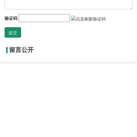
验证码
留言公开